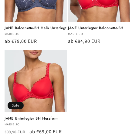
JANE Balconette-BH Halb Unterlegt
JANE Unterlegter Balconette-BH
Anbieter:
MARIE JO
Anbieter:
MARIE JO
Normaler
ab €79,00 EUR
Normaler
ab €84,90 EUR
Preis
Preis
Sale
JANE Unterlegter BH Herzform
Anbieter:
MARIE JO
Normaler
Verkaufspreis
ab €69,00 EUR
€99,90 EUR