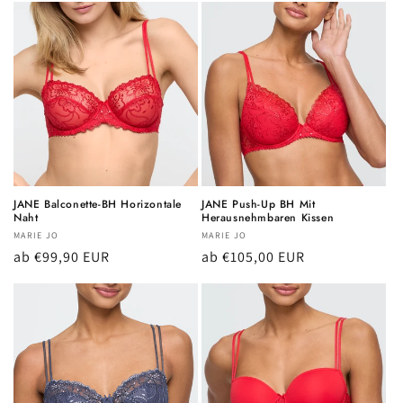
JANE Balconette-BH Horizontale
JANE Push-Up BH Mit
Naht
Herausnehmbaren Kissen
Anbieter:
MARIE JO
Anbieter:
MARIE JO
Normaler
ab €99,90 EUR
Normaler
ab €105,00 EUR
Preis
Preis