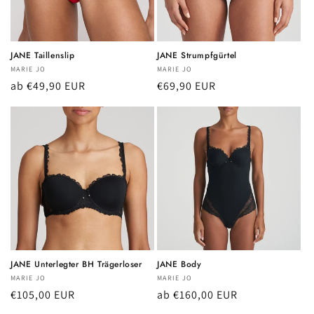
JANE Taillenslip
JANE Strumpfgürtel
Anbieter:
MARIE JO
Anbieter:
MARIE JO
Normaler
ab €49,90 EUR
Normaler
€69,90 EUR
Preis
Preis
JANE Unterlegter BH Trägerloser
JANE Body
Anbieter:
MARIE JO
Anbieter:
MARIE JO
Normaler
€105,00 EUR
Normaler
ab €160,00 EUR
Preis
Preis