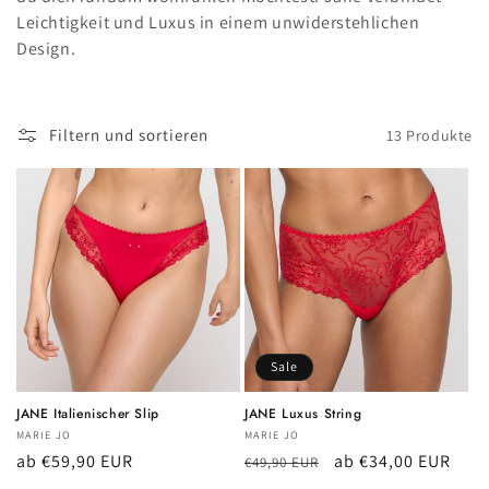
i
Leichtigkeit und Luxus in einem unwiderstehlichen
Design.
e
:
Filtern und sortieren
13 Produkte
Sale
JANE Italienischer Slip
JANE Luxus String
Anbieter:
MARIE JO
Anbieter:
MARIE JO
Normaler
ab €59,90 EUR
Normaler
Verkaufspreis
ab €34,00 EUR
€49,90 EUR
Preis
Preis