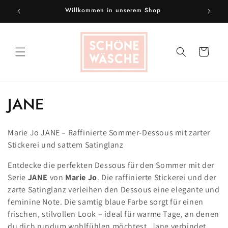
Direkt
Willkommen in unserem Shop
Beratun
zum
Inhalt
Warenkorb
K
JANE
a
Marie Jo JANE – Raffinierte Sommer-Dessous mit zarter
t
Stickerei und sattem Satinglanz
e
Entdecke die perfekten Dessous für den Sommer mit der
g
Serie
JANE
von
Marie Jo
. Die raffinierte Stickerei und der
zarte Satinglanz verleihen den Dessous eine elegante und
o
feminine Note. Die samtig blaue Farbe sorgt für einen
frischen, stilvollen Look – ideal für warme Tage, an denen
r
du dich rundum wohlfühlen möchtest. Jane verbindet