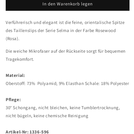
für
für
In den Warenkorb legen
SELMA
SELMA
Taillenslip
Taillenslip
Verführerisch und elegant ist die feine, orientalische Spitze
(Rosewood)
(Rosewood)
des Taillenslips der Serie Selma in der Farbe Rosewood
(Rosa).
Die weiche Mikrofaser auf der Rückseite sorgt für bequemen
Tragekomfort.
Material:
Oberstoff: 73% Polyamid; 9% Elasthan Schale: 18% Polyester
Pflege:
30° Schongang, nicht bleichen, keine Tumblertrocknung,
nicht bügeln, keine chemische Reinigung
Artikel-Nr: 1336-596