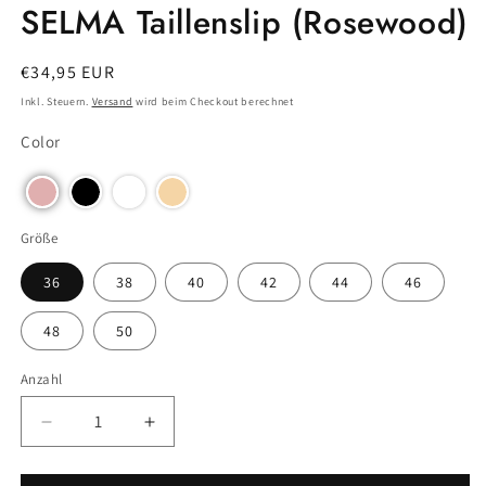
SELMA Taillenslip (Rosewood)
Normaler
€34,95 EUR
Preis
Inkl. Steuern.
Versand
wird beim Checkout berechnet
Color
Größe
36
38
40
42
44
46
48
50
Anzahl
Anzahl
Verringere
Erhöhe
die
die
Menge
Menge