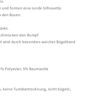
iv.
e und formen eine runde Silhouette.
en den Busen.
tärkt.
l schmücken den Rumpf.
l wird durch besonders weiches Bügelband
5% Polyester, 5% Baumwolle
, keine Tumblertrocknung, nicht bügeln,